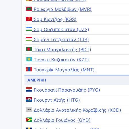
Ρουφίγια Μαλδίβων (MVR)
Σομ Κιργιζίας (KGS)
Σομ Ουζμπεκιστάν (UZS)
Σομόνι Τατζικιστάν (TJS)
Τάκα Μπαγκλαντές (BDT)
Τένγκε Καζακστάν (KZT)
Τουγκρίκ Μογγολίας (MNT)
ΑΜΕΡΙΚΉ
Γκουαρανί Παραγουάης (PYG)
Γκουρντ Αϊτής (HTG)
Δολλάριο Ανατολικής Καραϊβικής (XCD)
Δολλάριο Γουιάνας (GYD)