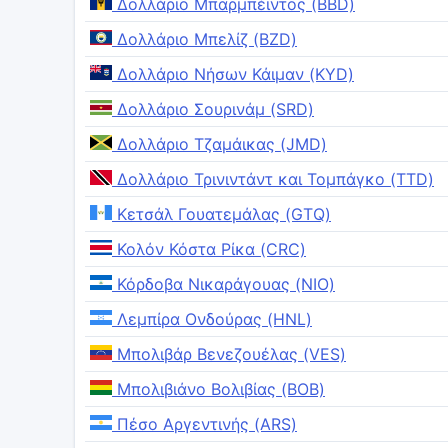
Δολλάριο Μπαρμπέιντος (BBD)
Δολλάριο Μπελίζ (BZD)
Δολλάριο Νήσων Κάιμαν (KYD)
Δολλάριο Σουρινάμ (SRD)
Δολλάριο Τζαμάικας (JMD)
Δολλάριο Τρινιντάντ και Τομπάγκο (TTD)
Κετσάλ Γουατεμάλας (GTQ)
Κολόν Κόστα Ρίκα (CRC)
Κόρδοβα Νικαράγουας (NIO)
Λεμπίρα Ονδούρας (HNL)
Μπολιβάρ Βενεζουέλας (VES)
Μπολιβιάνο Βολιβίας (BOB)
Πέσο Αργεντινής (ARS)