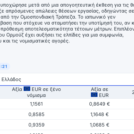
υποχώρησε μετά από μια απογοητευτική έκθεση για τις θ
ειξε απρόσμενες απώλειες θέσεων εργασίας, οδηγώντας σ
 από την Ομοσπονδιακή Τράπεζα. Το ιαπωνικό γεν
αση που στόχευε να σταματήσει την υποτίμησή του, αν κ
οπρόθεσμη αποτελεσματικότητα τέτοιων μέτρων. Επιπλέον
ου Ορμούζ έχει αυξήσει τις ελπίδες για μια συμφωνία,
 και τις νομισματικές αγορές.
1:20
α Ελλάδος
Αξία
EUR σε ξένο
Aξία σε
νόμισμα
EUR
1,1561
0,8649 €
0,8585
1,1648 €
0,9359
1,0685 €