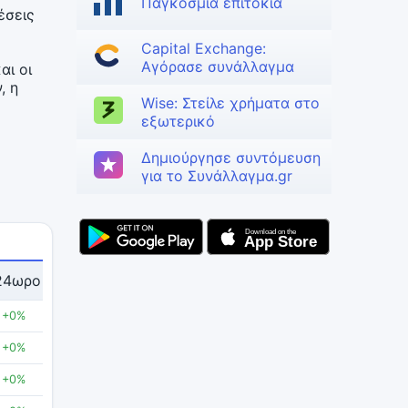
Παγκόσμια επιτόκια
έσεις
ε
Capital Exchange:
Αγόρασε συνάλλαγμα
αι οι
, η
Wise: Στείλε χρήματα στο
εξωτερικό
Δημιούργησε συντόμευση
για το Συνάλλαγμα.gr
24ωρο
+0%
+0%
+0%