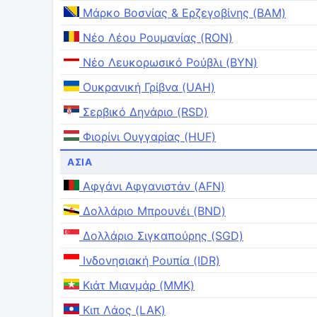
Μάρκο Βοσνίας & Ερζεγοβίνης (BAM)
Νέο Λέου Ρουμανίας (RON)
Νέο Λευκορωσικό Ρούβλι (BYN)
Ουκρανική Γρίβνα (UAH)
Σερβικό Δηνάριο (RSD)
Φιορίνι Ουγγαρίας (HUF)
ΑΣΊΑ
Αφγάνι Αφγανιστάν (AFN)
Δολλάριο Μπρουνέι (BND)
Δολλάριο Σιγκαπούρης (SGD)
Ινδονησιακή Ρουπία (IDR)
Κιάτ Μιανμάρ (MMK)
Κιπ Λάος (LAK)