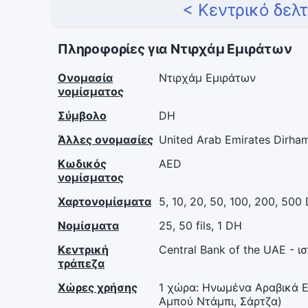
< Κεντρικό δελ
Πληροφορίες για Ντιρχάμ Εμιράτων
Ονομασία
Ντιρχάμ Εμιράτων
νομίσματος
Σύμβολο
DH
Άλλες ονομασίες
United Arab Emirates Dirham,
Κωδικός
AED
νομίσματος
Χαρτονομίσματα
5, 10, 20, 50, 100, 200, 500
Νομίσματα
25, 50 fils, 1 DH
Κεντρική
Central Bank of the UAE - ι
τράπεζα
Χώρες χρήσης
1 χώρα: Ηνωμένα Αραβικά Ε
Αμπού Ντάμπι, Σάρτζα)