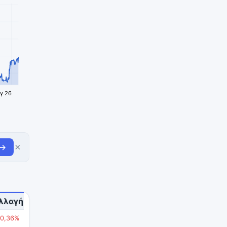
γ 26
×
 →
λλαγή
-0,36%