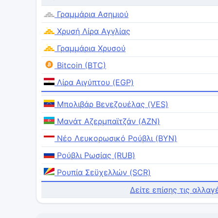
Γραμμάρια Ασημιού
Χρυσή Λίρα Αγγλίας
Γραμμάρια Χρυσού
Bitcoin (BTC)
Λίρα Αιγύπτου (EGP)
Μπολιβάρ Βενεζουέλας (VES)
Μανάτ Αζερμπαϊτζάν (AZN)
Νέο Λευκορωσικό Ρούβλι (BYN)
Ρούβλι Ρωσίας (RUB)
Ρουπία Σεϋχελλών (SCR)
Δείτε επίσης τις αλλαγ