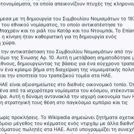
τονομίσματα, τα οποία απεικονίζουν πτυχές της κληρονο
μεσα με τη δημιουργία του Συμβουλίου Νομισμάτων το 19
 του εθνικού νομίσματος, το οποίο αντικατέστησε το
αχρέιν και το ριάλ του Κατάρ και του Ντουμπάι. Το Επίσ
 η κίνηση ήταν καθοριστική για τη δημιουργία ενός
χώρα​​.
ε την αντικατάσταση του Συμβουλίου Νομισμάτων από την
όμο της Ένωσης Αρ. 10. Αυτή η μετάβαση σηματοδότησε 
έθνους, δημιουργώντας τις βάσεις για ένα σύγχρονο τραπ
 ένα κρίσιμο βήμα στη διαχείριση της νομισματικής πολιτ
και την εποπτεία του τραπεζικού τομέα στα ΗΑΕ.
ΗΑΕ είναι αξιοσημείωτες στο διεθνές οικονομικό τοπίο. 
ι ένα από τα ισχυρότερα νομίσματα του κόσμου, στέκοντα
ίρα​​. Αυτή η δύναμη αντανακλά την ισχυρή οικονομία των 
η στρατηγική τους θέση στο παγκόσμιο εμπόριο και τις
χωρίς προκλήσεις. Το Wikipedia σημειώνει ζητήματα σχετι
όμοιο μέγεθος του κέρματος ενός ντιρχάμ με άλλα διεθν
τόματους πωλητές στα ΗΑΕ​​. Αυτό υπογραμμίζει τη συνεχ