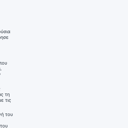
ούσια
ρησε
που
.
ν
ς
ας τη
ε τις
γή του
 του