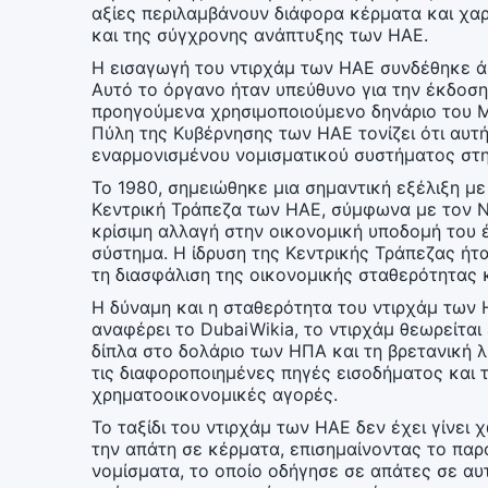
αξίες περιλαμβάνουν διάφορα κέρματα και χαρ
και της σύγχρονης ανάπτυξης των ΗΑΕ.
Η εισαγωγή του ντιρχάμ των ΗΑΕ συνδέθηκε ά
Αυτό το όργανο ήταν υπεύθυνο για την έκδοση
προηγούμενα χρησιμοποιούμενο δηνάριο του Μπ
Πύλη της Κυβέρνησης των ΗΑΕ τονίζει ότι αυτή
εναρμονισμένου νομισματικού συστήματος στη 
Το 1980, σημειώθηκε μια σημαντική εξέλιξη μ
Κεντρική Τράπεζα των ΗΑΕ, σύμφωνα με τον Ν
κρίσιμη αλλαγή στην οικονομική υποδομή του 
σύστημα. Η ίδρυση της Κεντρικής Τράπεζας ήταν
τη διασφάλιση της οικονομικής σταθερότητας 
Η δύναμη και η σταθερότητα του ντιρχάμ των 
αναφέρει το DubaiWikia, το ντιρχάμ θεωρείτα
δίπλα στο δολάριο των ΗΠΑ και τη βρετανική λ
τις διαφοροποιημένες πηγές εισοδήματος και τ
χρηματοοικονομικές αγορές.
Το ταξίδι του ντιρχάμ των ΗΑΕ δεν έχει γίνει 
την απάτη σε κέρματα, επισημαίνοντας το παρ
νομίσματα, το οποίο οδήγησε σε απάτες σε αυ