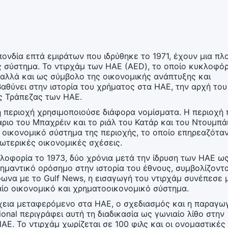
ονδία επτά εμιράτων που ιδρύθηκε το 1971, έχουν μια πλ
υς σύστημα. Το ντιρχάμ των ΗΑΕ (AED), το οποίο κυκλοφό
α αλλά και ως σύμβολο της οικονομικής ανάπτυξης και
αθύνει στην ιστορία του χρήματος στα ΗΑΕ, την αρχή του
ής Τράπεζας των ΗΑΕ.
η περιοχή χρησιμοποιούσε διάφορα νομίσματα. Η περιοχή 
ιο του Μπαχρέιν και το ριάλ του Κατάρ και του Ντουμπάι
 οικονομικό σύστημα της περιοχής, το οποίο επηρεαζότα
ξωτερικές οικονομικές σχέσεις.
λοφορία το 1973, δύο χρόνια μετά την ίδρυση των ΗΑΕ ω
μαντικό ορόσημο στην ιστορία του έθνους, συμβολίζοντ
ωνα με το Gulf News, η εισαγωγή του ντιρχάμ συνέπεσε μ
ίο οικονομικό και χρηματοοικονομικό σύστημα​​.
χεια μεταφερόμενο στα ΗΑΕ, ο σχεδιασμός και η παραγω
ional περιγράφει αυτή τη διαδικασία ως γωνιαίο λίθο στην
​​. Το ντιρχάμ χωρίζεται σε 100 φιλς και οι ονομαστικές