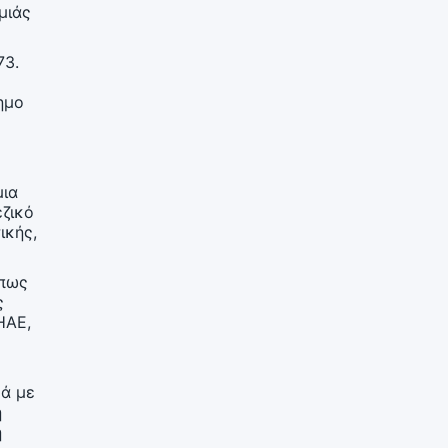
μιάς
73.
ημο
μια
εζικό
ικής,
Όπως
ς
ΗΑΕ,
κά με
ή
ή