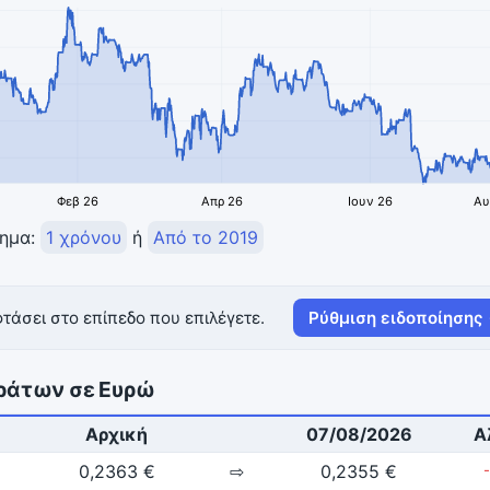
Φεβ 26
Απρ 26
Ιουν 26
Αυ
τημα:
1 χρόνου
ή
Από το 2019
τάσει στο επίπεδο που επιλέγετε.
Ρύθμιση ειδοποίησης
ιράτων σε Ευρώ
Αρχική
07/08/2026
Α
0,2363 €
⇨
0,2355 €