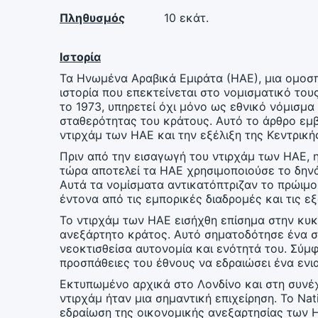
Πληθυσμός
10 εκάτ.
Ιστορία
Τα Ηνωμένα Αραβικά Εμιράτα (ΗΑΕ), μια ομοσπ
ιστορία που επεκτείνεται στο νομισματικό το
το 1973, υπηρετεί όχι μόνο ως εθνικό νόμισμ
σταθερότητας του κράτους. Αυτό το άρθρο εμβ
ντιρχάμ των ΗΑΕ και την εξέλιξη της Κεντρικ
Πριν από την εισαγωγή του ντιρχάμ των ΗΑΕ, 
τώρα αποτελεί τα ΗΑΕ χρησιμοποιούσε το δηνάρ
Αυτά τα νομίσματα αντικατόπτριζαν το πρώιμο
έντονα από τις εμπορικές διαδρομές και τις ε
Το ντιρχάμ των ΗΑΕ εισήχθη επίσημα στην κυκ
ανεξάρτητο κράτος. Αυτό σηματοδότησε ένα ση
νεοκτισθείσα αυτονομία και ενότητά του. Σύμφ
προσπάθειες του έθνους να εδραιώσει ένα ενια
Εκτυπωμένο αρχικά στο Λονδίνο και στη συνέ
ντιρχάμ ήταν μια σημαντική επιχείρηση. Το Nat
εδραίωση της οικονομικής ανεξαρτησίας των ΗΑΕ