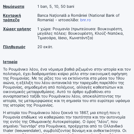
Νομίσματα
1 ban, 5, 10, 50 bani
Κεντρική
Banca Naţională a României (National Bank of
τράπεζα
Romania) - ιστοσελίδα:
bnr.ro
Χώρες χρήσης
1 χώρα: Ρουμανία (πρωτεύουσα: Βουκουρέστη,
μεγάλες πόλεις: Βουκουρέστη, Κλούζ-Ναπόκα,
Τιμισοάρα, Ιάσιο, Κωνστάντζα)
Πληθυσμός
20 εκάτ.
Ιστορία
Το Ρουμάνικο λέου, ένα νόμισμα βαθιά ριζωμένο στην ιστορία και τον
πολιτισμό, έχει διαδραματίσει καίριο ρόλο στην οικονομική αφήγηση
της Ρουμανίας. Με τις ρίζες του να εκτείνονται στα μέσα του 19ου
αιώνα, η εξέλιξη του λέου αντανακλά την ταραχώδη παρελθόν της
Ρουμανίας, σημαδεμένη από πολέμους, αλλαγές καθεστώτων και
οικονομικές μεταρρυθμίσεις. Αυτό το άρθρο εμβαθύνει στο
συναρπαστικό ταξίδι του Ρουμάνικου λέου, αποκαλύπτοντας την
ιστορία, τις μεταμορφώσεις και τη σημασία του στο ευρύτερο υφάσμα
της ιστορίας της Ρουμανίας.
Η ιστορία του Ρουμάνικου λέου ξεκινά το 1867, μια εποχή που η
Ρουμανία επιδίωκε να καθιερώσει την ταυτότητα και την αυτονομία
της εντός της Οθωμανικής Αυτοκρατορίας. Ο όρος "λέου", που
σημαίνει "λιοντάρι" στα Ρουμάνικα, προέρχεται από το Ολλανδικό
thaler (leeuwendaler), συμβολίζοντας δύναμη και ανθεκτικότητα. Οι