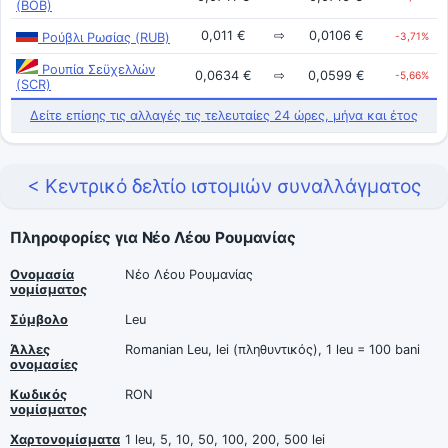
(BOB)
0,011 €
⇨
0,0106 €
Ρούβλι Ρωσίας (RUB)
-3,71%
Ρουπία Σεϋχελλών
0,0634 €
⇨
0,0599 €
-5,66%
(SCR)
Δείτε επίσης τις αλλαγές τις τελευταίες 24 ώρες, μήνα και έτος
< Κεντρικό δελτίο ιστομιών συναλλάγματος
Πληροφορίες για Νέο Λέου Ρουμανίας
Ονομασία
Νέο Λέου Ρουμανίας
νομίσματος
Σύμβολο
Leu
Άλλες
Romanian Leu, lei (πληθυντικός), 1 leu = 100 bani
ονομασίες
Κωδικός
RON
νομίσματος
Χαρτονομίσματα
1 leu, 5, 10, 50, 100, 200, 500 lei