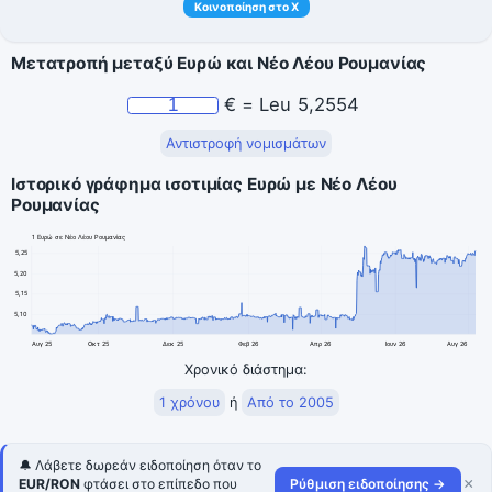
Κοινοποίηση στο X
Μετατροπή μεταξύ Ευρώ και Νέο Λέου Ρουμανίας
€
=
Leu
5,2554
Αντιστροφή νομισμάτων
Ιστορικό γράφημα ισοτιμίας Ευρώ με Νέο Λέου
Ρουμανίας
1 Ευρώ σε Νέο Λέου Ρουμανίας
5,25
5,20
5,15
5,10
Αυγ 25
Οκτ 25
Δεκ 25
Φεβ 26
Απρ 26
Ιουν 26
Αυγ 26
Χρονικό διάστημα:
1 χρόνου
ή
Από το 2005
🔔 Λάβετε δωρεάν ειδοποίηση όταν το
×
EUR/RON
φτάσει στο επίπεδο που
Ρύθμιση ειδοποίησης →