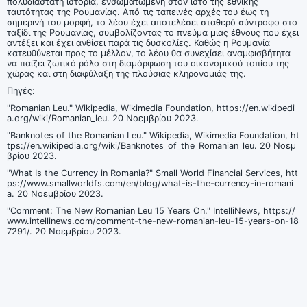
πολυδιάστατη ιστορία, ενσωματωμένη στον ιστό της εθνικής
ταυτότητας της Ρουμανίας. Από τις ταπεινές αρχές του έως τη
σημερινή του μορφή, το λέου έχει αποτελέσει σταθερό σύντροφο στο
ταξίδι της Ρουμανίας, συμβολίζοντας το πνεύμα μιας έθνους που έχει
αντέξει και έχει ανθίσει παρά τις δυσκολίες. Καθώς η Ρουμανία
κατευθύνεται προς το μέλλον, το λέου θα συνεχίσει αναμφισβήτητα
να παίζει ζωτικό ρόλο στη διαμόρφωση του οικονομικού τοπίου της
χώρας και στη διαφύλαξη της πλούσιας κληρονομιάς της.
Πηγές:
"Romanian Leu." Wikipedia, Wikimedia Foundation, https://en.wikipedi
a.org/wiki/Romanian_leu. 20 Νοεμβρίου 2023.
"Banknotes of the Romanian Leu." Wikipedia, Wikimedia Foundation, ht
tps://en.wikipedia.org/wiki/Banknotes_of_the_Romanian_leu. 20 Νοεμ
βρίου 2023.
"What Is the Currency in Romania?" Small World Financial Services, htt
ps://www.smallworldfs.com/en/blog/what-is-the-currency-in-romani
a. 20 Νοεμβρίου 2023.
"Comment: The New Romanian Leu 15 Years On." IntelliNews, https://
www.intellinews.com/comment-the-new-romanian-leu-15-years-on-18
7291/. 20 Νοεμβρίου 2023.