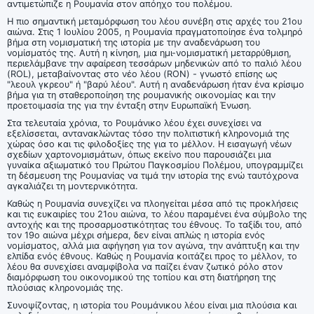
αντιμετώπιζε η Ρουμανία στον απόηχο του πολέμου.
Η πιο σημαντική μεταμόρφωση του λέου συνέβη στις αρχές του 21ου
αιώνα. Στις 1 Ιουλίου 2005, η Ρουμανία πραγματοποίησε ένα τολμηρό
βήμα στη νομισματική της ιστορία με την αναδενάρωση του
νομίσματός της. Αυτή η κίνηση, μια ημι-νομισματική μεταρρύθμιση,
περιελάμβανε την αφαίρεση τεσσάρων μηδενικών από το παλιό λέου
(ROL), μεταβαίνοντας στο νέο λέου (RON) - γνωστό επίσης ως
"λεουλ γκρεου" ή "βαρύ λέου". Αυτή η αναδενάρωση ήταν ένα κρίσιμο
βήμα για τη σταθεροποίηση της ρουμανικής οικονομίας και την
προετοιμασία της για την ένταξη στην Ευρωπαϊκή Ένωση.
Στα τελευταία χρόνια, το Ρουμάνικο λέου έχει συνεχίσει να
εξελίσσεται, αντανακλώντας τόσο την πολιτιστική κληρονομιά της
χώρας όσο και τις φιλοδοξίες της για το μέλλον. Η εισαγωγή νέων
σχεδίων χαρτονομισμάτων, όπως εκείνο που παρουσιάζει μια
γυναίκα αξιωματικό του Πρώτου Παγκοσμίου Πολέμου, υπογραμμίζει
τη δέσμευση της Ρουμανίας να τιμά την ιστορία της ενώ ταυτόχρονα
αγκαλιάζει τη μοντερνικότητα.
Καθώς η Ρουμανία συνεχίζει να πλοηγείται μέσα από τις προκλήσεις
και τις ευκαιρίες του 21ου αιώνα, το λέου παραμένει ένα σύμβολο της
αντοχής και της προσαρμοστικότητας του έθνους. Το ταξίδι του, από
τον 19ο αιώνα μέχρι σήμερα, δεν είναι απλώς η ιστορία ενός
νομίσματος, αλλά μια αφήγηση για τον αγώνα, την ανάπτυξη και την
ελπίδα ενός έθνους. Καθώς η Ρουμανία κοιτάζει προς το μέλλον, το
λέου θα συνεχίσει αναμφίβολα να παίζει έναν ζωτικό ρόλο στον
διαμόρφωση του οικονομικού της τοπίου και στη διατήρηση της
πλούσιας κληρονομιάς της.
Συνοψίζοντας, η ιστορία του Ρουμάνικου λέου είναι μια πλούσια και