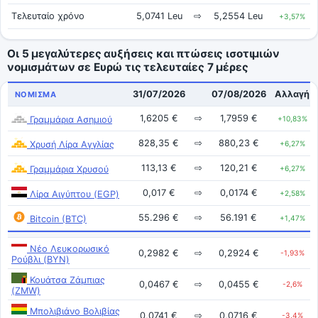
Τελευταίο χρόνο
5,0741 Leu
⇨
5,2554 Leu
+3,57%
Οι 5 μεγαλύτερες αυξήσεις και πτώσεις ισοτιμιών
νομισμάτων σε Ευρώ τις τελευταίες 7 μέρες
31/07/2026
07/08/2026
Αλλαγή
ΝΌΜΙΣΜΑ
1,6205 €
⇨
1,7959 €
Γραμμάρια Ασημιού
+10,83%
828,35 €
⇨
880,23 €
Χρυσή Λίρα Αγγλίας
+6,27%
113,13 €
⇨
120,21 €
Γραμμάρια Χρυσού
+6,27%
0,017 €
⇨
0,0174 €
Λίρα Αιγύπτου (EGP)
+2,58%
55.296 €
⇨
56.191 €
Bitcoin (BTC)
+1,47%
Νέο Λευκορωσικό
0,2982 €
⇨
0,2924 €
-1,93%
Ρούβλι (BYN)
Κουάτσα Ζάμπιας
0,0467 €
⇨
0,0455 €
-2,6%
(ZMW)
Μπολιβιάνο Βολιβίας
0,0741 €
⇨
0,0716 €
-3,4%