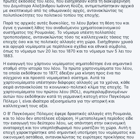
πρώτες εκδόσεις του λέου, που εισήχθησαν κατά τη διακυβέρνηση
του Δομνίτορα Αλεξάνδρου Ιωάννη Κούζα, αντιμετωπίστηκαν αρχικά
με σκεπτικισμό από τις οθωμανικές αρχές, αντανακλώντας τις
πολυπλοκότητες του πολιτικού τοπίου της εποχής.
Παρά τις αρχικές αυτές δυσκολίες, το λέου βρήκε τη θέση του και
έγινε η γωνιακή λίθος του αναδυόμενου χρηματοοικονομικού
συστήματος της Ρουμανίας. Το νόμισμα υπέστη πολλαπλές
τροποποιήσεις, αντανακλώντας τόσο τις καλλιτεχνικές τάσεις της
εποχής όσο και τις πολιτικές αλλαγές στη χώρα. Εισήχθησαν χρυσά
και αργυρά νομίσματα με περίπλοκα σχέδια και εθνικά σύμβολα,
όπως το νόμισμα των 20 λει του 1870 και το νόμισμα των 5 λει του
1883.
Η εισαγωγή του χάρτινου νομίσματος σηματοδότησε ένα σημαντικό
σταθμό στην ιστορία του λέου. Τα πρώτα χαρτονομίσματα του λέου,
τα οποία εκδόθηκαν το 1877, έδειξαν μια κίνηση προς ένα πιο
σύγχρονο και προσιτό νομισματικό σύστημα. Αυτά τα
χαρτονομίσματα υπέστησαν διάφορες αλλαγές με τα χρόνια, κάθε
σειρά αντανακλούσε το κοινωνικο-πολιτικό κλίμα της εποχής. Τα
χαρτονομίσματα του πρώτου λέου (ROL), συμπεριλαμβανομένων
αυτών που εκδόθηκαν κατά τη γερμανική κατοχή στον Παγκόσμιο
Πόλεμο Ι, είναι ιδιαίτερα αξιοσημείωτα για την ιστορική και
καλλιτεχνική τους αξία.
Ο Β' Παγκόσμιος Πόλεμος έφερε δραστικές αλλαγές στη Ρουμανία,
και το λέου δεν αποτέλεσε εξαίρεση. Η μεταπολεμική περίοδος είδε
την εισαγωγή του δεύτερου λέου, ως απάντηση στην οικονομική
αναταραχή και τον υπερπληθωρισμό που μαστίζαν τη χώρα. Αυτή η
εποχή χαρακτηρίστηκε από σημαντική υποτίμηση του νομίσματος και
οικονομική αστάθεια, αντανακλώντας τις ευρύτερες προκλήσεις που