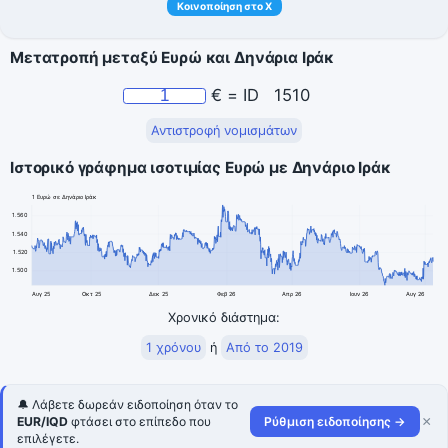
Κοινοποίηση στο X
Μετατροπή μεταξύ Ευρώ και Δηνάρια Ιράκ
€
=
ID
1510
Αντιστροφή νομισμάτων
Ιστορικό γράφημα ισοτιμίας Ευρώ με Δηνάριο Ιράκ
1 Ευρώ σε Δηνάριο Ιράκ
1.560
1.540
1.520
1.500
Αυγ 25
Οκτ 25
Δεκ 25
Φεβ 26
Απρ 26
Ιουν 26
Αυγ 26
Χρονικό διάστημα:
1 χρόνου
ή
Από το 2019
🔔 Λάβετε δωρεάν ειδοποίηση όταν το
×
EUR/IQD
φτάσει στο επίπεδο που
Ρύθμιση ειδοποίησης →
επιλέγετε.