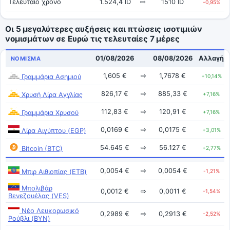
Τελευταίο χρόνο
1.524,4 ID
⇨
1510 ID
-0,95%
Οι 5 μεγαλύτερες αυξήσεις και πτώσεις ισοτιμιών
νομισμάτων σε Ευρώ τις τελευταίες 7 μέρες
01/08/2026
08/08/2026
Αλλαγή
ΝΌΜΙΣΜΑ
1,605 €
⇨
1,7678 €
Γραμμάρια Ασημιού
+10,14%
826,17 €
⇨
885,33 €
Χρυσή Λίρα Αγγλίας
+7,16%
112,83 €
⇨
120,91 €
Γραμμάρια Χρυσού
+7,16%
0,0169 €
⇨
0,0175 €
Λίρα Αιγύπτου (EGP)
+3,01%
54.645 €
⇨
56.127 €
Bitcoin (BTC)
+2,77%
0,0054 €
⇨
0,0054 €
Μπιρ Αιθιοπίας (ETB)
-1,21%
Μπολιβάρ
0,0012 €
⇨
0,0011 €
-1,54%
Βενεζουέλας (VES)
Νέο Λευκορωσικό
0,2989 €
⇨
0,2913 €
-2,52%
Ρούβλι (BYN)