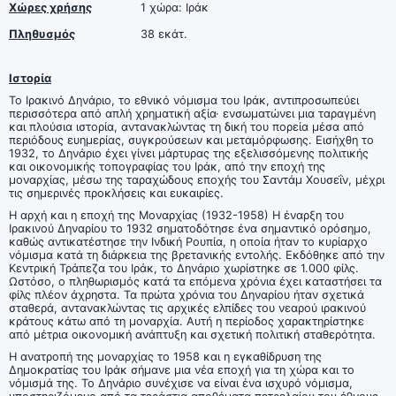
Χώρες χρήσης
1 χώρα: Ιράκ
Πληθυσμός
38 εκάτ.
Ιστορία
Το Ιρακινό Δηνάριο, το εθνικό νόμισμα του Ιράκ, αντιπροσωπεύει
περισσότερα από απλή χρηματική αξία· ενσωματώνει μια ταραγμένη
και πλούσια ιστορία, αντανακλώντας τη δική του πορεία μέσα από
περιόδους ευημερίας, συγκρούσεων και μεταμόρφωσης. Εισήχθη το
1932, το Δηνάριο έχει γίνει μάρτυρας της εξελισσόμενης πολιτικής
και οικονομικής τοπογραφίας του Ιράκ, από την εποχή της
μοναρχίας, μέσω της ταραχώδους εποχής του Σαντάμ Χουσεΐν, μέχρι
τις σημερινές προκλήσεις και ευκαιρίες.
Η αρχή και η εποχή της Μοναρχίας (1932-1958) Η έναρξη του
Ιρακινού Δηναρίου το 1932 σηματοδότησε ένα σημαντικό ορόσημο,
καθώς αντικατέστησε την Ινδική Ρουπία, η οποία ήταν το κυρίαρχο
νόμισμα κατά τη διάρκεια της βρετανικής εντολής. Εκδόθηκε από την
Κεντρική Τράπεζα του Ιράκ, το Δηνάριο χωρίστηκε σε 1.000 φίλς.
Ωστόσο, ο πληθωρισμός κατά τα επόμενα χρόνια έχει καταστήσει τα
φίλς πλέον άχρηστα. Τα πρώτα χρόνια του Δηναρίου ήταν σχετικά
σταθερά, αντανακλώντας τις αρχικές ελπίδες του νεαρού ιρακινού
κράτους κάτω από τη μοναρχία. Αυτή η περίοδος χαρακτηρίστηκε
από μέτρια οικονομική ανάπτυξη και σχετική πολιτική σταθερότητα.
Η ανατροπή της μοναρχίας το 1958 και η εγκαθίδρυση της
Δημοκρατίας του Ιράκ σήμανε μια νέα εποχή για τη χώρα και το
νόμισμά της. Το Δηνάριο συνέχισε να είναι ένα ισχυρό νόμισμα,