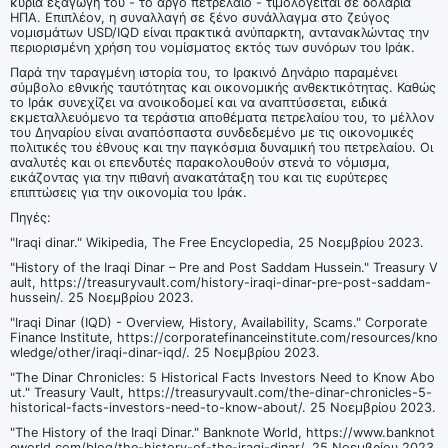
κύρια εξαγωγή του - το αργό πετρέλαιο - τιμολογείται σε δολάρια
ΗΠΑ. Επιπλέον, η συναλλαγή σε ξένο συνάλλαγμα στο ζεύγος
νομισμάτων USD/IQD είναι πρακτικά ανύπαρκτη, αντανακλώντας την
περιορισμένη χρήση του νομίσματος εκτός των συνόρων του Ιράκ.
Παρά την ταραγμένη ιστορία του, το Ιρακινό Δηνάριο παραμένει
σύμβολο εθνικής ταυτότητας και οικονομικής ανθεκτικότητας. Καθώς
το Ιράκ συνεχίζει να ανοικοδομεί και να αναπτύσσεται, ειδικά
εκμεταλλευόμενο τα τεράστια αποθέματα πετρελαίου του, το μέλλον
του Δηναρίου είναι αναπόσπαστα συνδεδεμένο με τις οικονομικές
πολιτικές του έθνους και την παγκόσμια δυναμική του πετρελαίου. Οι
αναλυτές και οι επενδυτές παρακολουθούν στενά το νόμισμα,
εικάζοντας για την πιθανή ανακατάταξη του και τις ευρύτερες
επιπτώσεις για την οικονομία του Ιράκ.
Πηγές:
"Iraqi dinar." Wikipedia, The Free Encyclopedia, 25 Νοεμβρίου 2023.
"History of the Iraqi Dinar – Pre and Post Saddam Hussein." Treasury V
ault, https://treasuryvault.com/history-iraqi-dinar-pre-post-saddam-
hussein/. 25 Νοεμβρίου 2023.
"Iraqi Dinar (IQD) - Overview, History, Availability, Scams." Corporate
Finance Institute, https://corporatefinanceinstitute.com/resources/kno
wledge/other/iraqi-dinar-iqd/. 25 Νοεμβρίου 2023.
"The Dinar Chronicles: 5 Historical Facts Investors Need to Know Abo
ut." Treasury Vault, https://treasuryvault.com/the-dinar-chronicles-5-
historical-facts-investors-need-to-know-about/. 25 Νοεμβρίου 2023.
"The History of the Iraqi Dinar." Banknote World, https://www.banknot
eworld.com/blog/the-history-of-the-iraqi-dinar/. 25 Νοεμβρίου 2023.