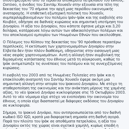
υποστηριζόμενο από τα τεράστια αποθέματα πετρελαίου του έθνους.
Ωστόσο, η άνοδος του Σαντάμ Χουσεΐν στην εξουσία στα τέλη της
δεκαετίας του '70 σήμανε την αρχή μιας περιόδου οικονομικής
αναταραχής. Η επιθετική εξωτερική πολιτική του Χουσεΐν,
συμπεριλαμβανομένων του πολέμου Ιράν-Ιράκ και της εισβολής στο
Κουβέιτ, οδήγησε σε διεθνείς κυρώσεις και σημαντική υποτίμηση του
Δηναρίου. Η αξία του Δηναρίου, που κάποτε έφτανε μέχρι και 3,20
δολάρια, κατέρρευσε λόγω αυτών των αδικαιολόγητων πολέμων και
του αποκλεισμού εμπορίου των Ηνωμένων Εθνών που ακολούθησε.
Ο Πόλεμος του Κόλπου της δεκαετίας του '90 πρόσθεσε περαιτέρω
περιπλοκές. Η εκτύπωση των χαρτονομισμάτων Δηναρίου στην
Ελβετία δεν ήταν πλέον διαθέσιμη, οδηγώντας στην εισαγωγή μιας
νέας σειράς χαρτονομισμάτων. Αυτή η αλλαγή ήταν συμβολική της
διχασμένης κατάστασης του έθνους μετά τη σύγκρουση, καθώς το
Ιράκ αντιμετώπιζε τις συνέπειες του πολέμου και τις συνεχιζόμενες
κυρώσεις.
Η εισβολή του 2003 από τις Ηνωμένες Πολιτείες στο Ιράκ και η
επακόλουθη ανατροπή του Σαντάμ Χουσεΐν έφερε ακόμη μια
σημαντική αλλαγή στην ιστορία του Ιρακινού Δηναρίου. Με στόχο τη
σταθεροποίηση της οικονομίας και την ανάκτηση μέρους της χαμένης
αξίας, το νέο Ιρακινό Δηνάριο κυκλοφόρησε στις 15 Οκτωβρίου 2003.
Αυτό το νέο νόμισμα είχε στόχο να ενοποιήσει την οικονομία του
έθνους, η οποία είχε διασπαστεί με διάφορες εκδόσεις του Δηναρίου
σε κυκλοφορία.
Σήμερα, το Ιρακινό Δηνάριο, που αντιπροσωπεύεται από τον διεθνή
κωδικό ISO IQD, κρατά μια διαφορετική σημασία στη διεθνή αγορά.
Παρά τον πλούτο του Ιράκ σε αποθέματα πετρελαίου, η αξία του
Δηναρίου εκτός της χώρας είναι σχετικά χαμηλή, κυρίως επειδή η