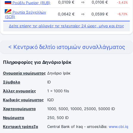
0,0109 €
⇨
0,0106 €
Ρούβλι Ρωσίας (RUB)
-3,42%
Ρουπία Σεϋχελλών
0,0642 €
⇨
0,0599 €
-6,72%
(SCR)
Δείτε επίσης τις αλλαγές τις τελευταίες 24 ώρες, μήνα και έτος
< Κεντρικό δελτίο ιστομιών συναλλάγματος
Πληροφορίες για Δηνάριο Ιράκ
Ονομασία νομίσματος
Δηνάριο Ιράκ
Σύμβολο
ID
Άλλες ονομασίες
1 = 1000 fils
Κωδικός νομίσματος
IQD
Χαρτονομίσματα
1000, 5000, 10000, 25000, 50000 ID
Νομίσματα
250, 500 ID
Κεντρική τράπεζα
Central Bank of Iraq - ιστοσελίδα:
www.cbi.iq