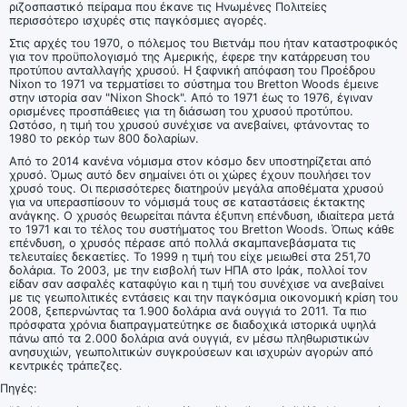
ριζοσπαστικό πείραμα που έκανε τις Ηνωμένες Πολιτείες
περισσότερο ισχυρές στις παγκόσμιες αγορές.
Στις αρχές του 1970, ο πόλεμος του Βιετνάμ που ήταν καταστροφικός
για τον προϋπολογισμό της Αμερικής, έφερε την κατάρρευση του
προτύπου ανταλλαγής χρυσού. Η ξαφνική απόφαση του Προέδρου
Nixon το 1971 να τερματίσει το σύστημα του Bretton Woods έμεινε
στην ιστορία σαν "Nixon Shock". Από το 1971 έως το 1976, έγιναν
ορισμένες προσπάθειες για τη διάσωση του χρυσού προτύπου.
Ωστόσο, η τιμή του χρυσού συνέχισε να ανεβαίνει, φτάνοντας το
1980 το ρεκόρ των 800 δολαρίων.
Από το 2014 κανένα νόμισμα στον κόσμο δεν υποστηρίζεται από
χρυσό. Όμως αυτό δεν σημαίνει ότι οι χώρες έχουν πουλήσει τον
χρυσό τους. Οι περισσότερες διατηρούν μεγάλα αποθέματα χρυσού
για να υπερασπίσουν το νόμισμά τους σε καταστάσεις έκτακτης
ανάγκης. Ο χρυσός θεωρείται πάντα έξυπνη επένδυση, ιδιαίτερα μετά
το 1971 και το τέλος του συστήματος του Bretton Woods. Όπως κάθε
επένδυση, ο χρυσός πέρασε από πολλά σκαμπανεβάσματα τις
τελευταίες δεκαετίες. Το 1999 η τιμή του είχε μειωθεί στα 251,70
δολάρια. Το 2003, με την εισβολή των ΗΠΑ στο Ιράκ, πολλοί τον
είδαν σαν ασφαλές καταφύγιο και η τιμή του συνέχισε να ανεβαίνει
με τις γεωπολιτικές εντάσεις και την παγκόσμια οικονομική κρίση του
2008, ξεπερνώντας τα 1.900 δολάρια ανά ουγγιά το 2011. Τα πιο
πρόσφατα χρόνια διαπραγματεύτηκε σε διαδοχικά ιστορικά υψηλά
πάνω από τα 2.000 δολάρια ανά ουγγιά, εν μέσω πληθωριστικών
ανησυχιών, γεωπολιτικών συγκρούσεων και ισχυρών αγορών από
κεντρικές τράπεζες.
Πηγές: