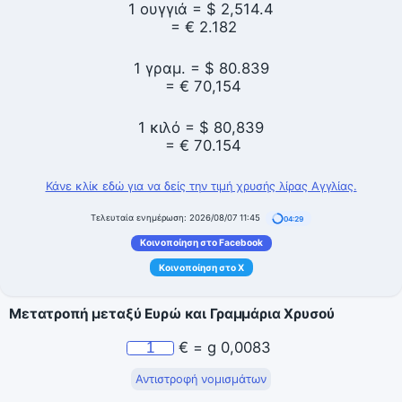
1 ουγγιά = $
2,514.4
= €
2.182
1 γραμ. = $
80.839
= €
70,154
1 κιλό = $
80,839
= €
70.154
Κάνε κλίκ εδώ για να δείς την τιμή χρυσής λίρας Αγγλίας.
Τελευταία ενημέρωση: 2026/08/07 11:45
04:28
Κοινοποίηση στο Facebook
Κοινοποίηση στο X
Μετατροπή μεταξύ Ευρώ και Γραμμάρια Χρυσού
€
=
g
0,0083
Αντιστροφή νομισμάτων