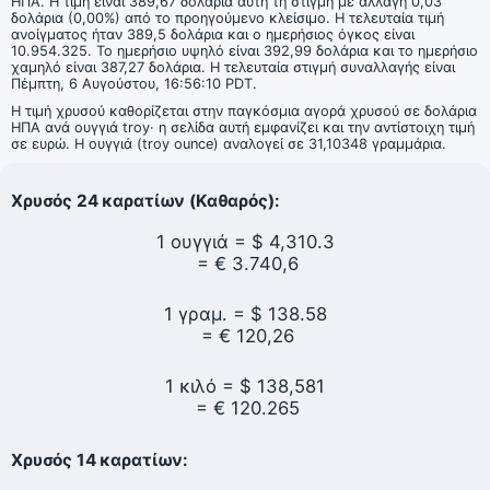
ΗΠΑ. Η τιμή είναι 389,67 δολάρια αυτή τη στιγμή με αλλαγή 0,03
δολάρια (0,00%) από το προηγούμενο κλείσιμο. Η τελευταία τιμή
ανοίγματος ήταν 389,5 δολάρια και ο ημερήσιος όγκος είναι
10.954.325. Το ημερήσιο υψηλό είναι 392,99 δολάρια και το ημερήσιο
χαμηλό είναι 387,27 δολάρια. Η τελευταία στιγμή συναλλαγής είναι
Πέμπτη, 6 Αυγούστου, 16:56:10 PDT.
Η τιμή χρυσού καθορίζεται στην παγκόσμια αγορά χρυσού σε δολάρια
ΗΠΑ ανά ουγγιά troy· η σελίδα αυτή εμφανίζει και την αντίστοιχη τιμή
σε ευρώ. Η ουγγιά (troy ounce) αναλογεί σε 31,10348 γραμμάρια.
Χρυσός 24 καρατίων (Καθαρός):
1 ουγγιά = $
4,310.3
= €
3.740,6
1 γραμ. = $
138.58
= €
120,26
1 κιλό = $
138,581
= €
120.265
Χρυσός 14 καρατίων: