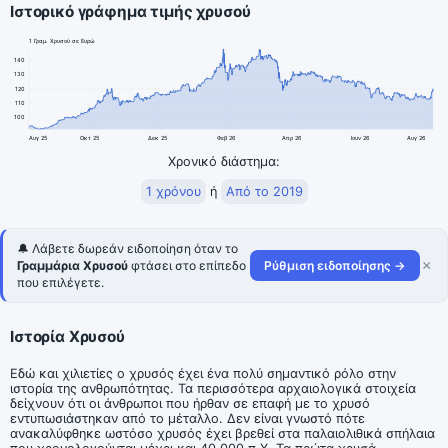
Ιστορικό γράφημα τιμής χρυσού
1 Γραμ. Χρυσού σε Ευρώ
140
130
120
110
100
Αυγ 25
Οκτ 25
Δεκ 25
Φεβ 26
Απρ 26
Ιουν 26
Αυγ 26
Χρονικό διάστημα:
1 χρόνου
ή
Από το 2019
🔔 Λάβετε δωρεάν ειδοποίηση όταν το
×
Γραμμάρια Χρυσού
φτάσει στο επίπεδο
Ρύθμιση ειδοποίησης →
που επιλέγετε.
Ιστορία Χρυσού
Εδώ και χιλιετίες ο χρυσός έχει ένα πολύ σημαντικό ρόλο στην
ιστορία της ανθρωπότητας. Τα περισσότερα αρχαιολογικά στοιχεία
δείχνουν ότι οι άνθρωποι που ήρθαν σε επαφή με το χρυσό
εντυπωσιάστηκαν από το μέταλλο. Δεν είναι γνωστό πότε
ανακαλύφθηκε ωστόσο χρυσός έχει βρεθεί στα παλαιολιθικά σπήλαια