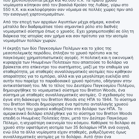
που χρονολογούνται μέχρι και 40.000 π.Χ. Τα πρώτα χρυσά
νομίσματα κόπηκαν από τον βασιλιά Κροίσο της Λυδίας, γύρω στο
550 π.Χ. και κυκλοφόρησαν σαν νόμισμα σε πολλές χώρες πριν από
την εισαγωγή χαρτονομισμάτων.
Από την εποχή των αρχαίων Αιγυπτίων μέχρι σήμερα, κανένα
μέταλλο δεν διαδραμάτισε τόσο σημαντικό ρόλο στο διεθνές
νομισματικό σύστημα όπως ο χρυσός. Εχει χρησιμοποιηθεί σε όλη τη
διάρκεια της ιστορίας σαν χρήμα και σαν πρότυπο για την ισοτιμία
νομισμάτων πολλών χωρών.
Η έκρηξη των δύο Παγκοσμίων Πολέμων και το χάος της
μεσοπολεμικής περιόδου, έπληξαν το χρυσό πρότυπο και τις
παγκόσμιες χρηματοπιστωτικές αγορές. Η πολιτική και η οικονομική
κυριαρχία των Ηνωμένων Πολιτειών που απαιτούσε το δολάριο να
βρίσκεται στο επίκεντρο του συστήματος, μαζί με την επιθυμία για
σταθερότητα, με σταθερές συναλλαγματικές ισοτιμίες που κρίθηκαν
απαραίτητες για το εμπόριο, αλλά και για μεγαλύτερη ευελιξία από
αυτήν που παρείχε το παραδοσιακό χρυσό πρότυπο, οδήγησαν στην
αντικατάστασή του. Με το τέλος του Δευτέρου Παγκοσμίου Πολέμου,
δημιουργήθηκε το νομισματικό σύστημα του Bretton Woods, ένα
σύστημα με σταθερές συναλλαγματικές ισοτιμίες. Ο σχεδιασμός του
έγινε στη διάσκεψη του Bretton Woods στις ΗΠΑ το 1944. Το σύστημα
του Bretton Woods δημιούργησε ένα πρότυπο ανταλλαγής χρυσού
όπου η τιμή του χρυσού καθοριζόταν στο δολάριο των ΗΠΑ. Το
αμερικανικό δολάριο επιλέχθηκε για το σύστημα του Bretton Woods
επειδή οι Ηνωμένες Πολιτείες ήταν, μετά τον Δεύτερο Παγκόσμιο
Πόλεμο, η ισχυρότερη οικονομία του κόσμου. Καθόρισε το δολάριο σε
χρυσό στην υφιστάμενη ισοτιμία των 35 δολαρίων ΗΠΑ ανά ουγγιά,
ενώ όλα τα άλλα νομίσματα είχαν σταθερές, ρυθμιζόμενες όμως
συναλλαγματικές ισοτιμίες με το δολάριο. Αυτό ήταν ένα