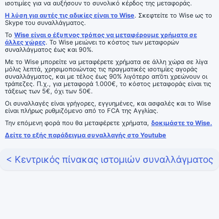
ισοτιμίες για να αυξήσουν το συνολικό κέρδος της μεταφοράς.
Η λύση για αυτές τις αδικίες είναι το Wise
. Σκεφτείτε το Wise ως το
Skype του συναλλάγματος.
Το
Wise είναι ο έξυπνος τρόπος να μεταφέρουμε χρήματα σε
άλλες χώρες
. Το Wise μειώνει το κόστος των μεταφορών
συναλλάγματος έως και 90%.
Με το Wise μπορείτε να μεταφέρετε χρήματα σε άλλη χώρα σε λίγα
μόλις λεπτά, χρησιμοποιώντας τις πραγματικές ισοτιμίες αγοράς
συναλλάγματος, και με τέλος έως 90% λιγότερο απ’ότι χρεώνουν οι
τράπεζες. Π.χ., για μεταφορά 1.000€, το κόστος μεταφοράς είναι τις
τάξεως των 5€, όχι των 50€.
Οι συναλλαγές είναι γρήγορες, εγγυημένες, και ασφαλές και το Wise
είναι πλήρως ρυθμιζόμενο από το FCA της Αγγλίας.
Την επόμενη φορά που θα μεταφέρετε χρήματα,
δοκιμάστε το Wise.
Δείτε το εξής παράδειγμα συναλλαγής στο Youtube
< Κεντρικός πίνακας ιστομιών συναλλάγματος