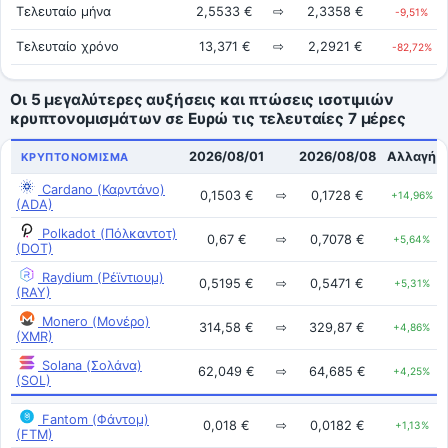
Τελευταίο μήνα
2,5533 €
⇨
2,3358 €
-9,51%
Τελευταίο χρόνο
13,371 €
⇨
2,2921 €
-82,72%
Οι 5 μεγαλύτερες αυξήσεις και πτώσεις ισοτιμιών
κρυπτονομισμάτων σε Ευρώ τις τελευταίες 7 μέρες
2026/08/01
2026/08/08
Αλλαγή
ΚΡΥΠΤΟΝΌΜΙΣΜΑ
Cardano (Καρντάνο)
0,1503 €
⇨
0,1728 €
+14,96%
(ADA)
Polkadot (Πόλκαντοτ)
0,67 €
⇨
0,7078 €
+5,64%
(DOT)
Raydium (Ρέϊντιουμ)
0,5195 €
⇨
0,5471 €
+5,31%
(RAY)
Monero (Μονέρο)
314,58 €
⇨
329,87 €
+4,86%
(XMR)
Solana (Σολάνα)
62,049 €
⇨
64,685 €
+4,25%
(SOL)
Fantom (Φάντομ)
0,018 €
⇨
0,0182 €
+1,13%
(FTM)