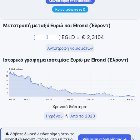
Κοινοποίηση στο Facebook
Κοινοποίηση στο X
Μετατροπή μεταξύ Ευρώ και Elrond (Έλροντ)
EGLD
=
€
2,3104
Αντιστροφή νομισμάτων
Ιστορικό γράφημα ισοτιμίας Ευρώ με Elrond (Έλροντ)
1 EGLD σε Ευρώ
14
12
10
8
6
4
Αυγ 25
Οκτ 25
Δεκ 25
Φεβ 26
Απρ 26
Ιουν 26
Αυγ 26
Χρονικό διάστημα:
1 χρόνου
ή
Από το 2020
🔔 Λάβετε δωρεάν ειδοποίηση όταν το
×
Elrond (Έλροντ)
φτάσει στο επίπεδο
Ρύθμιση ειδοποίησης →