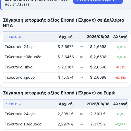
που επιλέγετε.
Σύγκριση ιστορικής αξίας Elrond (Έλροντ) σε Δολλάρια
ΗΠΑ
Αρχική
2026/08/08
Αλλαγή
1 EGLD =
Τελευταίο 24ωρο
$ 2,6675
⇨
$ 2,6698
+0,08%
Τελευταία εβδομάδα
$ 2,6466
⇨
$ 2,6698
+0,88%
Τελευταίο μήνα
$ 2,9184
⇨
$ 2,6698
-8,52%
Τελευταίο χρόνο
$ 15,574
⇨
$ 2,6698
-82,86%
Σύγκριση ιστορικής αξίας Elrond (Έλροντ) σε Ευρώ
Αρχική
2026/08/08
Αλλαγή
1 EGLD =
Τελευταίο 24ωρο
2,3081 €
⇨
2,3101 €
+0,1%
Τελευταία εβδομάδα
2,2974 €
⇨
2,3175 €
+0,57%