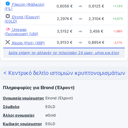
Filecoin (Φάϊλκοϊν)
0,6056 €
⇨
0,6125 €
+1,13%
(FIL)
Elrond (Έλροντ)
2,2974 €
⇨
2,3104 €
+0,57%
(EGLD)
Uniswap
3,5152 €
⇨
3,456 €
-1,68%
(Γιούνισουαπ) (UNI)
0,9153 €
⇨
0,8954 €
Ripple (Ριπλ) (XRP)
-2,17%
Δείτε επίσης τις αλλαγές τις τελευταίες 24 ώρες, μήνα και έτος
< Κεντρικό δελτίο ιστομιών κρυπτονομισμάτων
Πληροφορίες για Elrond (Έλροντ)
Ονομασία νομίσματος
Elrond (Έλροντ)
Σύμβολο
EGLD
Άλλες ονομασίες
eGold
Κωδικός νομίσματος
EGLD