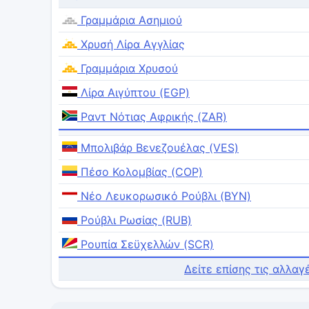
Γραμμάρια Ασημιού
Χρυσή Λίρα Αγγλίας
Γραμμάρια Χρυσού
Λίρα Αιγύπτου (EGP)
Ραντ Νότιας Αφρικής (ZAR)
Μπολιβάρ Βενεζουέλας (VES)
Πέσο Κολομβίας (COP)
Νέο Λευκορωσικό Ρούβλι (BYN)
Ρούβλι Ρωσίας (RUB)
Ρουπία Σεϋχελλών (SCR)
Δείτε επίσης τις αλλαγ