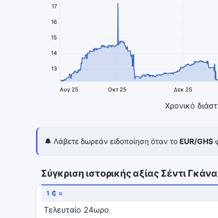
17
16
15
14
13
Αυγ 25
Οκτ 25
Δεκ 25
Χρονικό διάσ
🔔 Λάβετε δωρεάν ειδοποίηση όταν το
EUR/GHS
φ
Σύγκριση ιστορικής αξίας Σέντι Γκάν
1 ₵ =
Τελευταίο 24ωρο