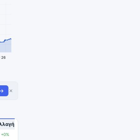
 26
×
 →
λλαγή
+0%