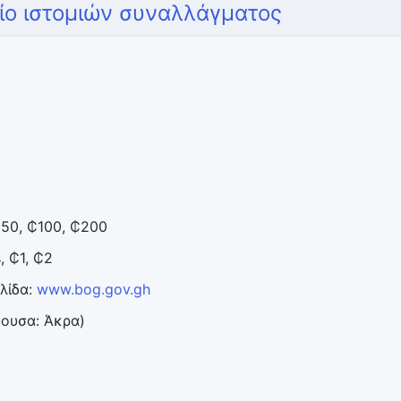
τίο ιστομιών συναλλάγματος
₵50, ₵100, ₵200
, ₵1, ₵2
ελίδα:
www.bog.gov.gh
ύουσα: Άκρα)