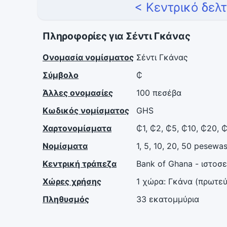
< Κεντρικό δελ
Πληροφορίες για Σέντι Γκάνας
Ονομασία νομίσματος
Σέντι Γκάνας
Σύμβολο
₵
Άλλες ονομασίες
100 πεσέβα
Κωδικός νομίσματος
GHS
Χαρτονομίσματα
₵1, ₵2, ₵5, ₵10, ₵20, 
Νομίσματα
1, 5, 10, 20, 50 pesewas
Κεντρική τράπεζα
Bank of Ghana - ιστοσ
Χώρες χρήσης
1 χώρα: Γκάνα (πρωτε
Πληθυσμός
33 εκατομμύρια