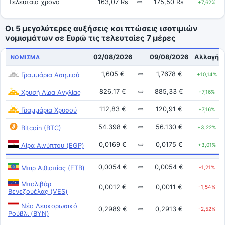
Τελευταίο χρόνο
163,07 Rs
⇨
175,50 Rs
+7,62%
Οι 5 μεγαλύτερες αυξήσεις και πτώσεις ισοτιμιών
νομισμάτων σε Ευρώ τις τελευταίες 7 μέρες
02/08/2026
09/08/2026
Αλλαγή
ΝΌΜΙΣΜΑ
1,605 €
⇨
1,7678 €
Γραμμάρια Ασημιού
+10,14%
826,17 €
⇨
885,33 €
Χρυσή Λίρα Αγγλίας
+7,16%
112,83 €
⇨
120,91 €
Γραμμάρια Χρυσού
+7,16%
54.398 €
⇨
56.130 €
Bitcoin (BTC)
+3,22%
0,0169 €
⇨
0,0175 €
Λίρα Αιγύπτου (EGP)
+3,01%
0,0054 €
⇨
0,0054 €
Μπιρ Αιθιοπίας (ETB)
-1,21%
Μπολιβάρ
0,0012 €
⇨
0,0011 €
-1,54%
Βενεζουέλας (VES)
Νέο Λευκορωσικό
0,2989 €
⇨
0,2913 €
-2,52%
Ρούβλι (BYN)