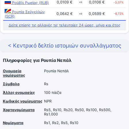
0,0109 €
⇨
0,0106 €
Ρούβλι Ρωσίας (RUB)
-3,07%
Ρουπία Σεϋχελλών
0,0642 €
⇨
0,0599 €
-6,72%
(SCR)
Δείτε επίσης τις αλλαγές τις τελευταίες 24 ώρες, μήνα και έτος
< Κεντρικό δελτίο ιστομιών συναλλάγματος
Πληροφορίες για Ρουπία Νεπάλ
Ονομασία
Ρουπία Νεπάλ
νομίσματος
Σύμβολο
Rs
Άλλες ονομασίες
100 πάιζα
Κωδικός νομίσματος
NPR
Χαρτονομίσματα
Rs5, Rs10, Rs20, Rs50, Rs100, Rs500,
Rs1.000
Νομίσματα
Rs1, Rs2, Rs5, Rs10