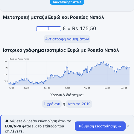
Κοινοποίηση στο X
Μετατροπή μεταξύ Ευρώ και Ρουπίες Νεπάλ
€
=
Rs
175,50
Αντιστροφή νομισμάτων
Ιστορικό γράφημα ισοτιμίας Ευρώ με Ρουπία Νεπάλ
1 Ευρώ σε Ρουπία Νεπάλ
180
175
170
165
Αυγ 25
Οκτ 25
Δεκ 25
Φεβ 26
Απρ 26
Ιουν 26
Αυγ 26
Χρονικό διάστημα:
1 χρόνου
ή
Από το 2019
🔔 Λάβετε δωρεάν ειδοποίηση όταν το
×
EUR/NPR
φτάσει στο επίπεδο που
Ρύθμιση ειδοποίησης →
επιλέγετε.