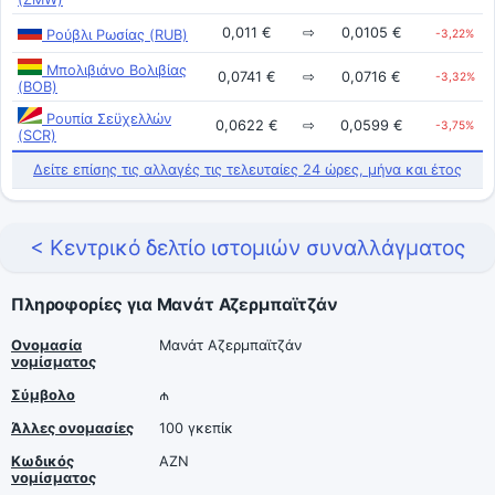
0,011 €
⇨
0,0105 €
Ρούβλι Ρωσίας (RUB)
-3,22%
Μπολιβιάνο Βολιβίας
0,0741 €
⇨
0,0716 €
-3,32%
(BOB)
Ρουπία Σεϋχελλών
0,0622 €
⇨
0,0599 €
-3,75%
(SCR)
Δείτε επίσης τις αλλαγές τις τελευταίες 24 ώρες, μήνα και έτος
< Κεντρικό δελτίο ιστομιών συναλλάγματος
Πληροφορίες για Μανάτ Αζερμπαϊτζάν
Ονομασία
Μανάτ Αζερμπαϊτζάν
νομίσματος
Σύμβολο
₼
Άλλες ονομασίες
100 γκεπίκ
Κωδικός
AZN
νομίσματος