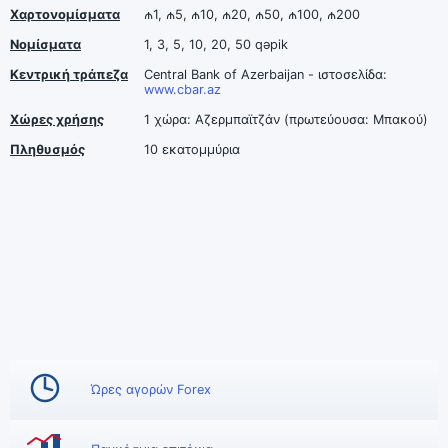
Χαρτονομίσματα
₼1, ₼5, ₼10, ₼20, ₼50, ₼100, ₼200
Νομίσματα
1, 3, 5, 10, 20, 50 qəpik
Κεντρική τράπεζα
Central Bank of Azerbaijan - ιστοσελίδα:
www.cbar.az
Χώρες χρήσης
1 χώρα: Αζερμπαϊτζάν (πρωτεύουσα: Μπακού)
Πληθυσμός
10 εκατομμύρια
Ώρες αγορών Forex