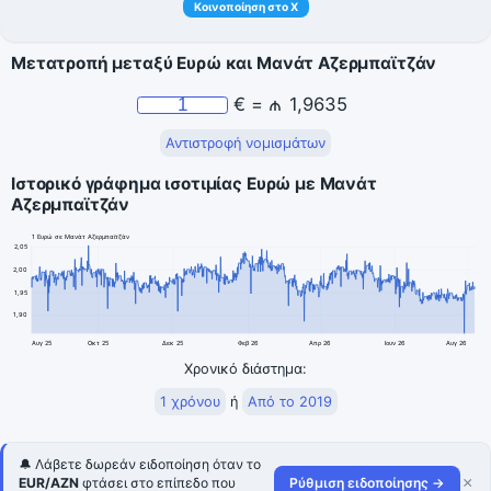
Κοινοποίηση στο X
Μετατροπή μεταξύ Ευρώ και Μανάτ Αζερμπαϊτζάν
€
=
₼
1,9635
Αντιστροφή νομισμάτων
Ιστορικό γράφημα ισοτιμίας Ευρώ με Μανάτ
Αζερμπαϊτζάν
1 Ευρώ σε Μανάτ Αζερμπαϊτζάν
2,05
2,00
1,95
1,90
Αυγ 25
Οκτ 25
Δεκ 25
Φεβ 26
Απρ 26
Ιουν 26
Αυγ 26
Χρονικό διάστημα:
1 χρόνου
ή
Από το 2019
🔔 Λάβετε δωρεάν ειδοποίηση όταν το
×
EUR/AZN
φτάσει στο επίπεδο που
Ρύθμιση ειδοποίησης →