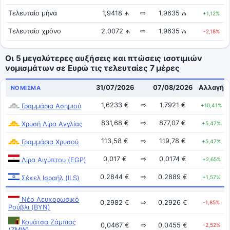
Τελευταίο μήνα
1,9418 ₼
⇨
1,9635 ₼
+1,12%
Τελευταίο χρόνο
2,0072 ₼
⇨
1,9635 ₼
-2,18%
Οι 5 μεγαλύτερες αυξήσεις και πτώσεις ισοτιμιών
νομισμάτων σε Ευρώ τις τελευταίες 7 μέρες
31/07/2026
07/08/2026
Αλλαγή
ΝΌΜΙΣΜΑ
1,6233 €
⇨
1,7921 €
Γραμμάρια Ασημιού
+10,41%
831,68 €
⇨
877,07 €
Χρυσή Λίρα Αγγλίας
+5,47%
113,58 €
⇨
119,78 €
Γραμμάρια Χρυσού
+5,47%
0,017 €
⇨
0,0174 €
Λίρα Αιγύπτου (EGP)
+2,65%
0,2844 €
⇨
0,2889 €
Σέκελ Ισραήλ (ILS)
+1,57%
Νέο Λευκορωσικό
0,2982 €
⇨
0,2926 €
-1,85%
Ρούβλι (BYN)
Κουάτσα Ζάμπιας
0,0467 €
⇨
0,0455 €
-2,52%
(ZMW)