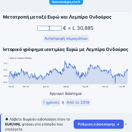
Κοινοποίηση στο X
Μετατροπή μεταξύ Ευρώ και Λεμπίρα Ονδούρας
€
=
L
30,885
Αντιστροφή νομισμάτων
Ιστορικό γράφημα ισοτιμίας Ευρώ με Λεμπίρα Ονδούρας
1 Ευρώ σε Λεμπίρα Ονδούρας
31,5
31,0
30,5
30,0
Αυγ 25
Οκτ 25
Δεκ 25
Φεβ 26
Απρ 26
Ιουν 26
Αυγ 26
Χρονικό διάστημα:
1 χρόνου
ή
Από το 2019
🔔 Λάβετε δωρεάν ειδοποίηση όταν το
×
EUR/HNL
φτάσει στο επίπεδο που
Ρύθμιση ειδοποίησης →
επιλέγετε.