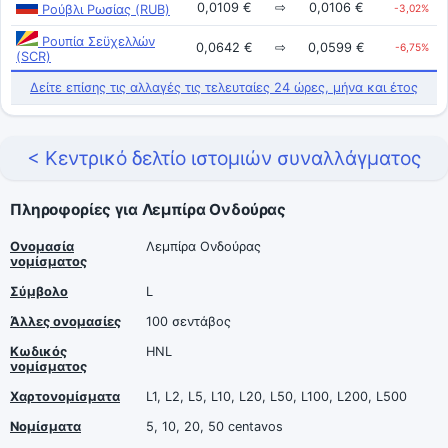
0,0109 €
⇨
0,0106 €
Ρούβλι Ρωσίας (RUB)
-3,02%
Ρουπία Σεϋχελλών
0,0642 €
⇨
0,0599 €
-6,75%
(SCR)
Δείτε επίσης τις αλλαγές τις τελευταίες 24 ώρες, μήνα και έτος
< Κεντρικό δελτίο ιστομιών συναλλάγματος
Πληροφορίες για Λεμπίρα Ονδούρας
Ονομασία
Λεμπίρα Ονδούρας
νομίσματος
Σύμβολο
L
Άλλες ονομασίες
100 σεντάβος
Κωδικός
HNL
νομίσματος
Χαρτονομίσματα
L1, L2, L5, L10, L20, L50, L100, L200, L500
Νομίσματα
5, 10, 20, 50 centavos