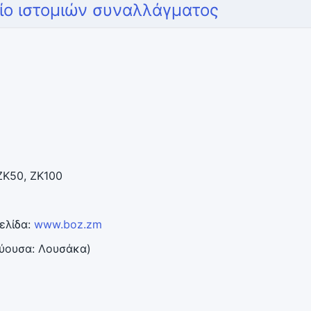
τίο ιστομιών συναλλάγματος
 ZK50, ZK100
σελίδα:
www.boz.zm
εύουσα: Λουσάκα)