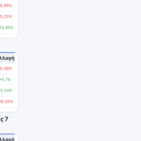
-0,69%
-5,25%
23,99%
λλαγή
-0,39%
+0,7%
+5,54%
19,35%
ς 7
λλαγή