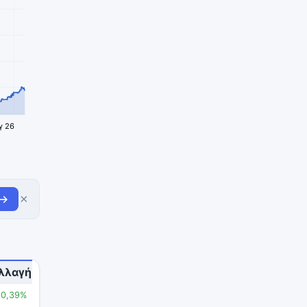
γ 26
×
 →
λλαγή
+0,39%