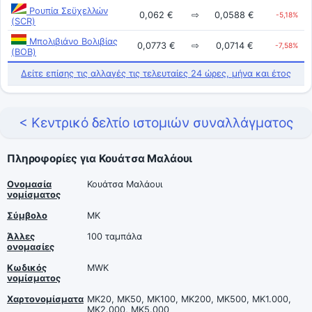
Ρουπία Σεϋχελλών
0,062 €
⇨
0,0588 €
-5,18%
(SCR)
Μπολιβιάνο Βολιβίας
0,0773 €
⇨
0,0714 €
-7,58%
(BOB)
Δείτε επίσης τις αλλαγές τις τελευταίες 24 ώρες, μήνα και έτος
< Κεντρικό δελτίο ιστομιών συναλλάγματος
Πληροφορίες για Κουάτσα Μαλάουι
Ονομασία
Κουάτσα Μαλάουι
νομίσματος
Σύμβολο
MK
Άλλες
100 ταμπάλα
ονομασίες
Κωδικός
MWK
νομίσματος
Χαρτονομίσματα
MK20, MK50, MK100, MK200, MK500, MK1.000,
MK2.000, MK5.000