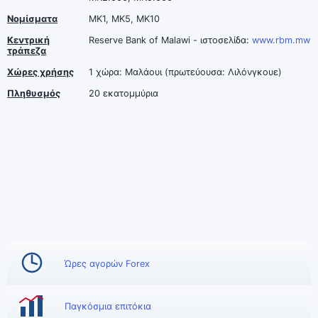
Νομίσματα
MK1, MK5, MK10
Κεντρική
Reserve Bank of Malawi - ιστοσελίδα:
www.rbm.mw
τράπεζα
Χώρες χρήσης
1 χώρα: Μαλάουι (πρωτεύουσα: Λιλόνγκουε)
Πληθυσμός
20 εκατομμύρια
Ώρες αγορών Forex
Παγκόσμια επιτόκια