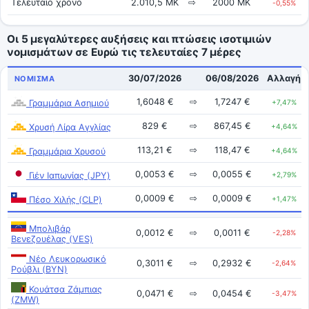
Τελευταίο χρόνο
2.010,5 MK
⇨
2000 MK
-0,55%
Οι 5 μεγαλύτερες αυξήσεις και πτώσεις ισοτιμιών
νομισμάτων σε Ευρώ τις τελευταίες 7 μέρες
30/07/2026
06/08/2026
Αλλαγή
ΝΌΜΙΣΜΑ
1,6048 €
⇨
1,7247 €
Γραμμάρια Ασημιού
+7,47%
829 €
⇨
867,45 €
Χρυσή Λίρα Αγγλίας
+4,64%
113,21 €
⇨
118,47 €
Γραμμάρια Χρυσού
+4,64%
0,0053 €
⇨
0,0055 €
Γιέν Ιαπωνίας (JPY)
+2,79%
0,0009 €
⇨
0,0009 €
Πέσο Χιλής (CLP)
+1,47%
Μπολιβάρ
0,0012 €
⇨
0,0011 €
-2,28%
Βενεζουέλας (VES)
Νέο Λευκορωσικό
0,3011 €
⇨
0,2932 €
-2,64%
Ρούβλι (BYN)
Κουάτσα Ζάμπιας
0,0471 €
⇨
0,0454 €
-3,47%
(ZMW)