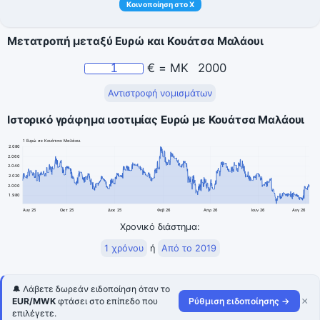
Κοινοποίηση στο X
Μετατροπή μεταξύ Ευρώ και Κουάτσα Μαλάουι
€
=
MK
2000
Αντιστροφή νομισμάτων
Ιστορικό γράφημα ισοτιμίας Ευρώ με Κουάτσα Μαλάουι
1 Ευρώ σε Κουάτσα Μαλάουι
2.080
2.060
2.040
2.020
2.000
1.980
Αυγ 25
Οκτ 25
Δεκ 25
Φεβ 26
Απρ 26
Ιουν 26
Αυγ 26
Χρονικό διάστημα:
1 χρόνου
ή
Από το 2019
🔔 Λάβετε δωρεάν ειδοποίηση όταν το
×
EUR/MWK
φτάσει στο επίπεδο που
Ρύθμιση ειδοποίησης →
επιλέγετε.