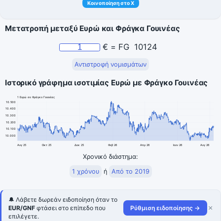
Κοινοποίηση στο X
Μετατροπή μεταξύ Ευρώ και Φράγκα Γουινέας
€
=
FG
10124
Αντιστροφή νομισμάτων
Ιστορικό γράφημα ισοτιμίας Ευρώ με Φράγκο Γουινέας
1 Ευρώ σε Φράγκο Γουινέας
10.500
10.400
10.300
10.200
10.100
10.000
Αυγ 25
Οκτ 25
Δεκ 25
Φεβ 26
Απρ 26
Ιουν 26
Αυγ 26
Χρονικό διάστημα:
1 χρόνου
ή
Από το 2019
🔔 Λάβετε δωρεάν ειδοποίηση όταν το
×
EUR/GNF
φτάσει στο επίπεδο που
Ρύθμιση ειδοποίησης →
επιλέγετε.