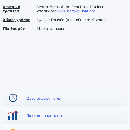
Κεντρική
Central Bank of the Republic of Guinea -
τράπεζα
ιστοσελίδα:
www.bcrg-guinee.org
Χώρες χρήσης
1 χώρα: Γουινέα (πρωτεύουσα: Κόνακρι)
Πληθυσμός
14 εκατομμύρια
Ώρες αγορών Forex
Παγκόσμια επιτόκια