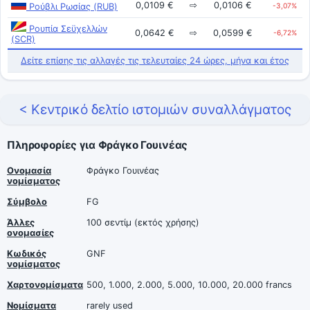
0,0109 €
⇨
0,0106 €
Ρούβλι Ρωσίας (RUB)
-3,07%
Ρουπία Σεϋχελλών
0,0642 €
⇨
0,0599 €
-6,72%
(SCR)
Δείτε επίσης τις αλλαγές τις τελευταίες 24 ώρες, μήνα και έτος
< Κεντρικό δελτίο ιστομιών συναλλάγματος
Πληροφορίες για Φράγκο Γουινέας
Ονομασία
Φράγκο Γουινέας
νομίσματος
Σύμβολο
FG
Άλλες
100 σεντίμ (εκτός χρήσης)
ονομασίες
Κωδικός
GNF
νομίσματος
Χαρτονομίσματα
500, 1.000, 2.000, 5.000, 10.000, 20.000 francs
Νομίσματα
rarely used