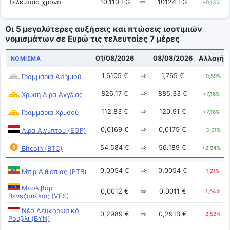
Τελευταίο χρόνο
10.110 FG
⇨
10124 FG
+0,13%
Οι 5 μεγαλύτερες αυξήσεις και πτώσεις ισοτιμιών
νομισμάτων σε Ευρώ τις τελευταίες 7 μέρες
01/08/2026
08/08/2026
Αλλαγή
ΝΌΜΙΣΜΑ
1,6105 €
⇨
1,765 €
Γραμμάρια Ασημιού
+9,59%
826,17 €
⇨
885,33 €
Χρυσή Λίρα Αγγλίας
+7,16%
112,83 €
⇨
120,91 €
Γραμμάρια Χρυσού
+7,16%
0,0169 €
⇨
0,0175 €
Λίρα Αιγύπτου (EGP)
+3,01%
54.584 €
⇨
56.189 €
Bitcoin (BTC)
+2,94%
0,0054 €
⇨
0,0054 €
Μπιρ Αιθιοπίας (ETB)
-1,21%
Μπολιβάρ
0,0012 €
⇨
0,0011 €
-1,54%
Βενεζουέλας (VES)
Νέο Λευκορωσικό
0,2989 €
⇨
0,2913 €
-2,52%
Ρούβλι (BYN)