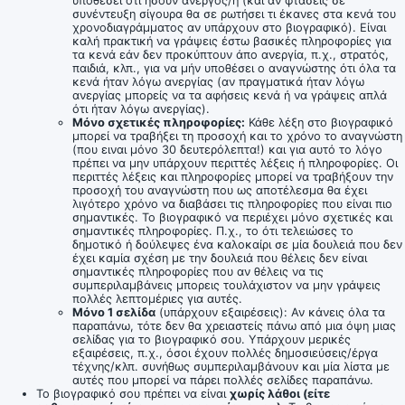
υποθέσει ότι ήσουν άνεργος/η (και αν φτάσεις σε
συνέντευξη σίγουρα θα σε ρωτήσει τι έκανες στα κενά του
χρονοδιαγράμματος αν υπάρχουν στο βιογραφικό). Είναι
καλή πρακτική να γράψεις έστω βασικές πληροφορίες για
τα κενά εάν δεν προκύπτουν άπο ανεργία, π.χ., στρατός,
παιδιά, κλπ., για να μήν υποθέσει ο αναγνώστης ότι όλα τα
κενά ήταν λόγω ανεργίας (αν πραγματικά ήταν λόγω
ανεργίας μπορείς να τα αφήσεις κενά ή να γράψεις απλά
ότι ήταν λόγω ανεργίας).
Μόνο σχετικές πληροφορίες:
Κάθε λέξη στο βιογραφικό
μπορεί να τραβήξει τη προσοχή και το χρόνο το αναγνώστη
(που ειναι μόνο 30 δευτερόλεπτα!) και για αυτό το λόγο
πρέπει να μην υπάρχουν περιττές λέξεις ή πληροφορίες. Οι
περιττές λέξεις και πληροφορίες μπορεί να τραβήξουν την
προσοχή του αναγνώστη που ως αποτέλεσμα θα έχει
λιγότερο χρόνο να διαβάσει τις πληροφορίες που είναι πιο
σημαντικές. Το βιογραφικό να περιέχει μόνο σχετικές και
σημαντικές πληροφορίες. Π.χ., το ότι τελειώσες το
δημοτικό ή δούλεψες ένα καλοκαίρι σε μία δουλειά που δεν
έχει καμία σχέση με την δουλειά που θέλεις δεν είναι
σημαντικές πληροφορίες που αν θέλεις να τις
συμπεριλαμβάνεις μπορεις τουλάχιστον να μην γράψεις
πολλές λεπτομέριες για αυτές.
Μόνο 1 σελίδα
(υπάρχουν εξαιρέσεις): Αν κάνεις όλα τα
παραπάνω, τότε δεν θα χρειαστείς πάνω από μια όψη μιας
σελίδας για το βιογραφικό σου. Υπάρχουν μερικές
εξαιρέσεις, π.χ., όσοι έχουν πολλές δημοσιεύσεις/έργα
τέχνης/κλπ. συνήθως συμπεριλαμβάνουν και μία λίστα με
αυτές που μπορεί να πάρει πολλές σελίδες παραπάνω.
Το βιογραφικό σου πρέπει να είναι
χωρίς λάθοι (είτε