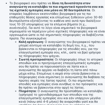
Το βιογραφικό σου πρέπει να
δίνει τη δυνατότητα στον
αναγνώστη να καταλάβει τα πιο σημαντικά προσόντα σου και
τις σχετικές εμπειρίες σου μέσα σε 30 δευτερόλεπτα
. Οι
εταιρείες λαμβάνουν εκατοντάδες βιογραφικά για τις πιο
επιθυμητές θέσεις εργασίας και επομένως ξοδεύουν μόνο 30-60
δευτερόλεπτα εξετάζοντας το καθένα από αυτά πριν διαλέξουν
τους 10-20 υποψηφίους για τα επόμενα βήματα (π.χ.,
συνέντευξη). Για αυτό το λόγο είναι σημαντικό τα βιογραφικά
σημειώματα να περιέχουν μόνο σχετικές πληροφορίες και να είναι
οργανωμένα ώστε οι πιό σημαντικές πληροφορίες να διαβάζονται
πρώτα. Πιο συγκεκριμένα:
Καλή οργάνωση:
Ο αναγνώστης του βιογραφικού πρέπει να
μπορεί σύντομα να καταλάβει τη δομή του, π.χ., που
βρίσκονται οι πληροφορίες για τις σπουδές σου, για την
επαγγελματική εμπειρία σου, κλπ., ώστε να βρεί γρήγορα
τις πληροφορίες που ψάχνει.
Σωστή προτεραιότητα:
Οι πληροφορίες όπως το ιστορικό
σπουδών και οι προηγούμενες επαγγελματικές εμπειρίες
σου θα πρέπει να παρουσιαστούν σε λίστα και ο
αναγνώστης θα αρχίσει να διαβάζει τη λίστα από πάνω
μέχρι κάτω. Επομένως η σειρά στην οποία βρίσκονται οι
πληροφορίες είναι σημαντικη (ο αναγνώστης θα διαβάσει τις
πρώτες σειρές της λίστας πρώτα). Οι πιο σημαντικές
σπουδές και εμπειρίες είναι συνήθως οι πιο πρόσφατες και
θα πρέπει να βρίσκονται στην αρχή τις λίστας.
Πληρότητα:
Ο αναγνώστης θα προσπαθήσει να καταλάβει
(γρήγορα) το χρονοδιάγραμμα των σπουδών και της
επαγγελματικής εμπειρίας σου και εάν υπάρχουν μεγάλα
κενά (πάνω από 4-6 μήνες) θα αναρώτηθει γιατί και θα